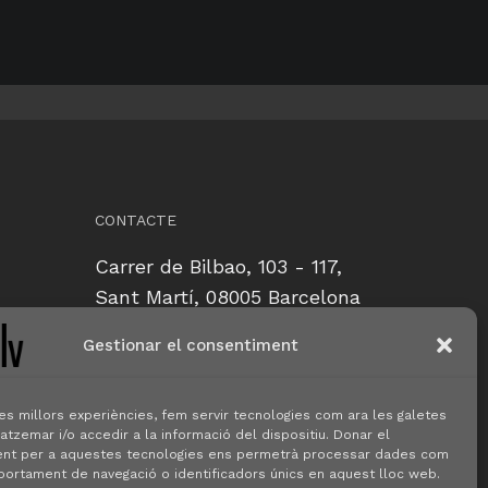
CONTACTE
Carrer de Bilbao, 103 - 117,
Sant Martí, 08005 Barcelona
Gestionar el consentiment
CONTACTE
les millors experiències, fem servir tecnologies com ara les galetes
zemar i/o accedir a la informació del dispositiu. Donar el
nt per a aquestes tecnologies ens permetrà processar dades com
portament de navegació o identificadors únics en aquest lloc web.