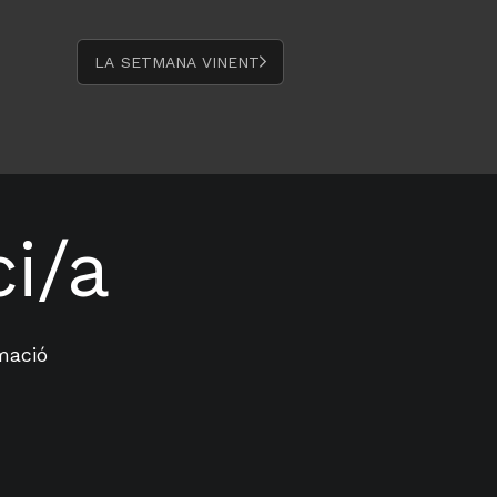
C
U
LA SETMANA VINENT
R
S
:
L
A
B
A
i/a
L
L
A
R
U
rmació
G
A
’
2
6