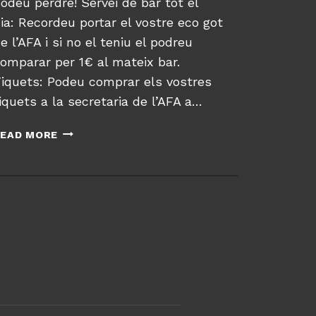
odeu perdre! Servei de bar tot el
ia: Recordeu portar el vostre eco got
e l’AFA i si no el teniu el podreu
omparar per 1€ al mateix bar.
iquets: Podeu comprar els vostres
iquets a la secretaria de l’AFA a…
F
EAD MORE
E
S
T
A
F
I
N
A
L
D
E