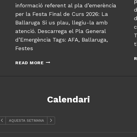
p
informació referent al pla d’emerència
d
per la Festa Final de Curs 2026: La
d
Ballaruga Si us plau, llegiu-la amb
c
atenció. Descarrega el Pla General
T
d’Emergència Tags: AFA, Ballaruga,
t
Festes
R
P
READ MORE
L
A
G
E
N
Calendari
E
R
A
AQUESTA SETMANA
L
D