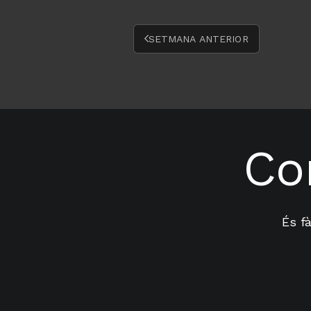
E
L
SETMANA ANTERIOR
’
A
F
A
Co
És fà