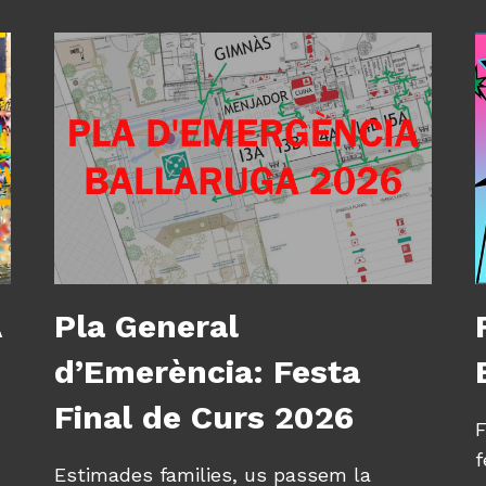
A
Pla General
d’Emerència: Festa
Final de Curs 2026
F
f
Estimades families, us passem la