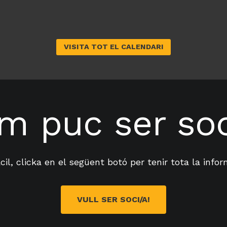
’
E
M
E
VISITA TOT EL CALENDARI
R
È
N
C
I
m puc ser soc
A
:
F
E
S
cil, clicka en el següent botó per tenir tota la info
T
A
F
VULL SER SOCI/A!
I
N
A