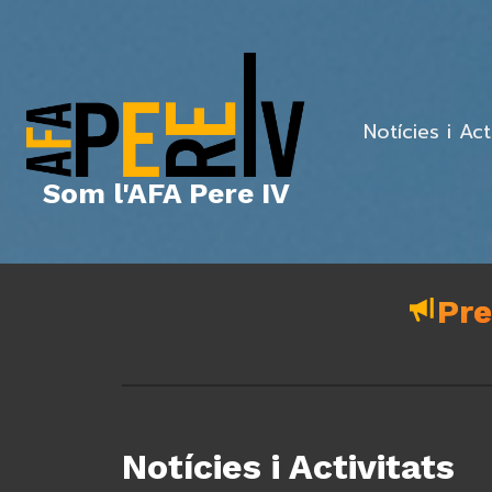
Vés
al
contingut
Notícies i Act
Som l'AFA Pere IV
Pre
Notícies i Activitats