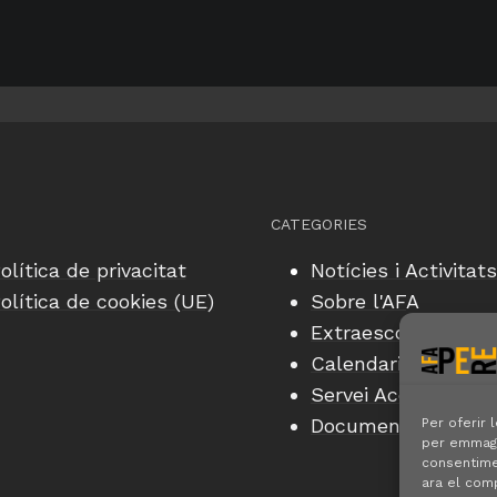
L
D
E
C
U
R
S
2
0
CATEGORIES
2
olítica de privacitat
Notícies i Activitats
6
olítica de cookies (UE)
Sobre l'AF
A
Extraescolars
Calendari
Servei Acollida
Documents
Per oferir 
per emmagat
consentime
ara el com