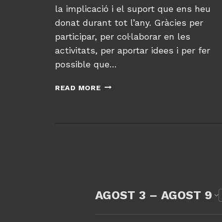
la implicació i el suport que ens heu
donat durant tot l’any. Gràcies per
participar, per col·laborar en les
activitats, per aportar idees i per fer
possible que…
A
READ MORE
G
R
A
I
M
E
N
T
D
AGOST 3 – AGOST 9
E
S
D