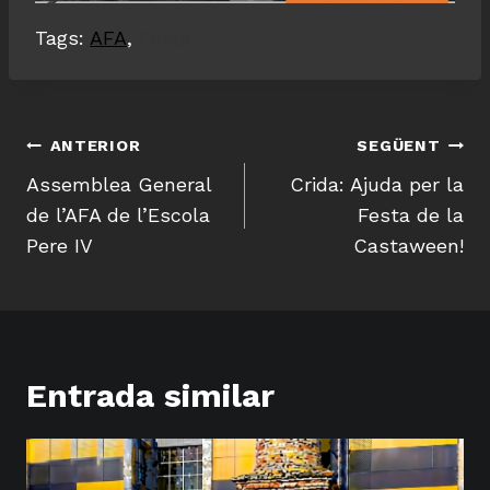
Tags:
AFA
,
Festa
Navegació
ANTERIOR
SEGÜENT
d'entrades
Assemblea General
Crida: Ajuda per la
de l’AFA de l’Escola
Festa de la
Pere IV
Castaween!
Entrada similar