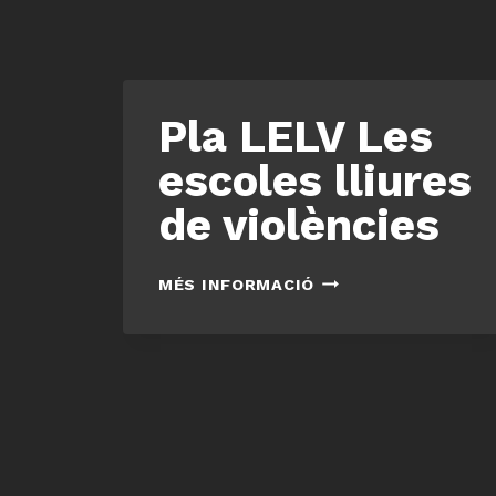
Pla LELV Les
escoles lliures
de violències
PLA
MÉS INFORMACIÓ
LELV
LES
ESCOLES
LLIURES
DE
VIOLÈNCIES