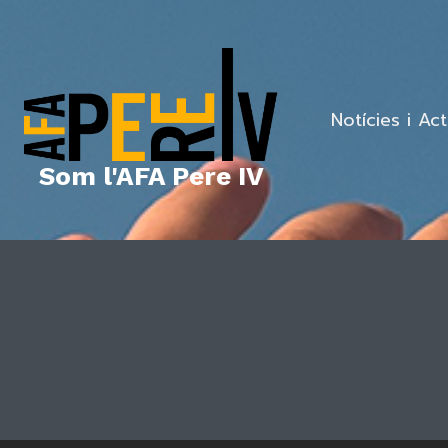
Vés
al
contingut
Notícies i Act
Som l'AFA Pere IV