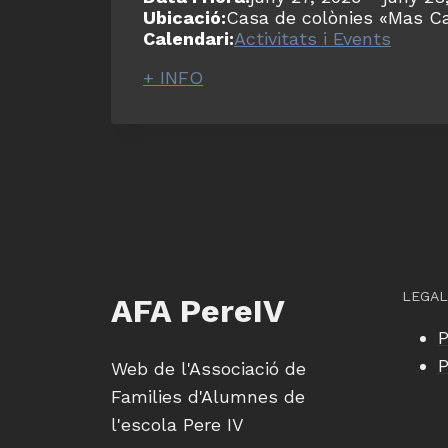
Ubicació:
Casa de colònies «Mas Ca
Calendari:
Activitats i Events
+ INFO
LEGAL
AFA PereIV
P
P
Web de l'Associació de
Families d'Alumnes de
l'escola Pere IV