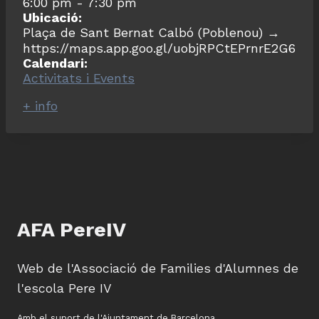
6:00 pm
-
7:30 pm
Ubicació:
Plaça de Sant Bernat Calbó (Poblenou) →
https://maps.app.goo.gl/uobjRPCtEPrnrE2G6
Calendari:
Activitats i Events
+ info
AFA PereIV
Web de l'Associació de Families d'Alumnes de
l'escola Pere IV
Amb el suport de l'Ajuntament de Barcelona