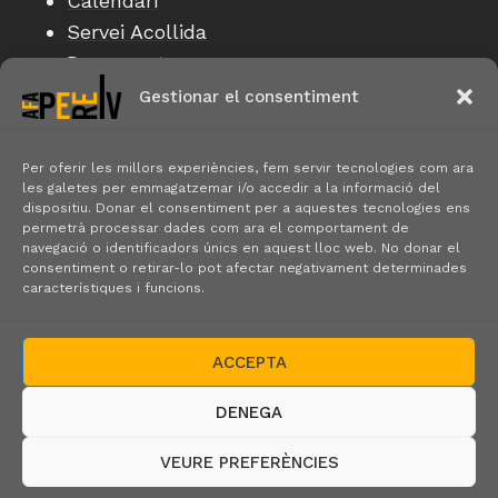
Calendari
Servei Acollida
Documents
Gestionar el consentiment
CONTACTE
Per oferir les millors experiències, fem servir tecnologies com ara
les galetes per emmagatzemar i/o accedir a la informació del
dispositiu. Donar el consentiment per a aquestes tecnologies ens
Carrer de Bilbao, 103 - 117, Sant Martí, 08005
permetrà processar dades com ara el comportament de
Barcelona
navegació o identificadors únics en aquest lloc web. No donar el
consentiment o retirar-lo pot afectar negativament determinades
característiques i funcions.
CONTACTE
ACCEPTA
© 2026 Som l'AFA Pere IV
DENEGA
VEURE PREFERÈNCIES